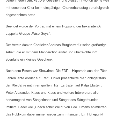
beiden neuen Stücke „Drei Gesellen“ und „Wisst ihr wo ich gerne weil“
mit denen der Chor beim diesjährigen Chorverbandstag so erfolgreich
abgeschnitten hatte.
Beendet wurde der Vortrag mit einem Popsong der bekannten A
cappella Gruppe „Wise Guys“.
Der Verein dankte Chorleiter Andreas Burghardt für seine großartige
Arbeit, die er mit dem Männerchor leistet und überreichte ihm
ebenfalls ein kleines Geschenk
Nach dem Essen war Showtime. Die ZDF – Hitparade aus den 70er
Jahren lebte wieder auf. Ralf Dunker präsentierte die Schlagerstars
der 70erJahre mit ihren großen Hits. Es traten auf Katja Ebstein,
Peter Alexander, Klaus und Klaus und weitere Interpreten, alle
hervorragend von Sängerinnen und Sänger des Sängerbundes
imitiert. Lieder wie „Griechischer Wein“ von Udo Jürgens animierten
das Publikum dabei immer wieder zum mitsingen. Ein Höhepunkt