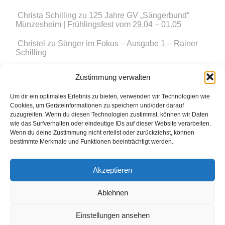
Christa Schilling
zu
125 Jahre GV „Sängerbund“
Münzesheim | Frühlingsfest vom 29.04 – 01.05
Christel
zu
Sänger im Fokus – Ausgabe 1 – Rainer
Schilling
Peter Gutekunst
zu
Münzesheimer Adventsfenster mit
Zustimmung verwalten
dem Männerchor
Um dir ein optimales Erlebnis zu bieten, verwenden wir Technologien wie
Simon Hörrle
zu
Münzesheimer Adventsfenster mit
Cookies, um Geräteinformationen zu speichern und/oder darauf
dem Männerchor
zuzugreifen. Wenn du diesen Technologien zustimmst, können wir Daten
wie das Surfverhalten oder eindeutige IDs auf dieser Website verarbeiten.
Wenn du deine Zustimmung nicht erteilst oder zurückziehst, können
bestimmte Merkmale und Funktionen beeinträchtigt werden.
© 2015 Sängerbund Münzesheim e.V.
Akzeptieren
Impressum
Datenschutzerklärung
Ablehnen
Einstellungen ansehen