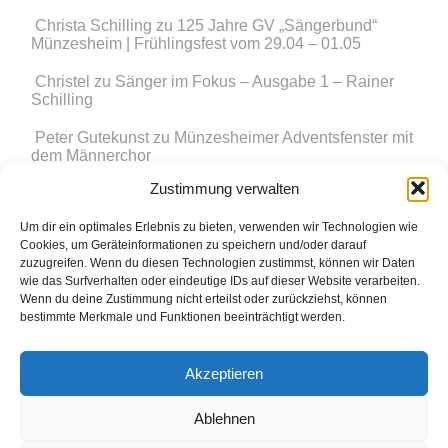
Christa Schilling
zu
125 Jahre GV „Sängerbund“
Münzesheim | Frühlingsfest vom 29.04 – 01.05
Christel
zu
Sänger im Fokus – Ausgabe 1 – Rainer
Schilling
Peter Gutekunst
zu
Münzesheimer Adventsfenster mit
dem Männerchor
Zustimmung verwalten
Simon Hörrle
zu
Münzesheimer Adventsfenster mit
dem Männerchor
Um dir ein optimales Erlebnis zu bieten, verwenden wir Technologien wie
Cookies, um Geräteinformationen zu speichern und/oder darauf
zuzugreifen. Wenn du diesen Technologien zustimmst, können wir Daten
wie das Surfverhalten oder eindeutige IDs auf dieser Website verarbeiten.
Wenn du deine Zustimmung nicht erteilst oder zurückziehst, können
bestimmte Merkmale und Funktionen beeinträchtigt werden.
© 2015 Sängerbund Münzesheim e.V.
Akzeptieren
Impressum
Datenschutzerklärung
Ablehnen