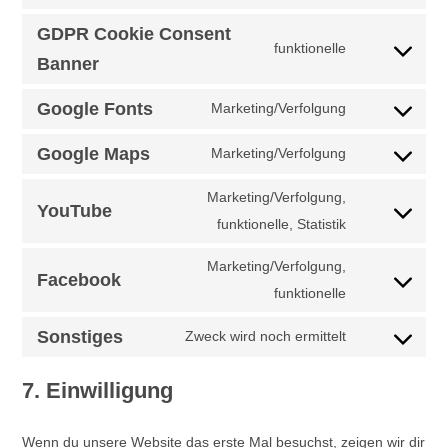
Consent
service
to
GDPR Cookie Consent
google-
funktionelle
service
Consent
Banner
analytics
wordpress
to
Google Fonts
Marketing/Verfolgung
service
Consent
gdpr-
to
Google Maps
Marketing/Verfolgung
Consent
cookie-
service
to
consent-
Marketing/Verfolgung,
google-
YouTube
service
banner
Consent
funktionelle, Statistik
fonts
google-
to
Marketing/Verfolgung,
maps
service
Facebook
Consent
funktionelle
youtube
to
Sonstiges
Zweck wird noch ermittelt
service
Consent
facebook
to
7. Einwilligung
service
sonstiges
Wenn du unsere Website das erste Mal besuchst, zeigen wir dir