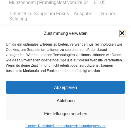
Münzesheim | Frühlingsfest vom 29.04 – 01.05
Christel
zu
Sänger im Fokus – Ausgabe 1 – Rainer
Schilling
Peter Gutekunst
zu
Münzesheimer Adventsfenster mit
Zustimmung verwalten
dem Männerchor
Um dir ein optimales Erlebnis zu bieten, verwenden wir Technologien wie
Simon Hörrle
zu
Münzesheimer Adventsfenster mit
Cookies, um Geräteinformationen zu speichern und/oder darauf
dem Männerchor
zuzugreifen. Wenn du diesen Technologien zustimmst, können wir Daten
wie das Surfverhalten oder eindeutige IDs auf dieser Website verarbeiten.
Wenn du deine Zustimmung nicht erteilst oder zurückziehst, können
bestimmte Merkmale und Funktionen beeinträchtigt werden.
© 2015 Sängerbund Münzesheim e.V.
Akzeptieren
Impressum
Datenschutzerklärung
Ablehnen
Einstellungen ansehen
Cookie-Richtlinie
Datenschutzerklärung
Impressum